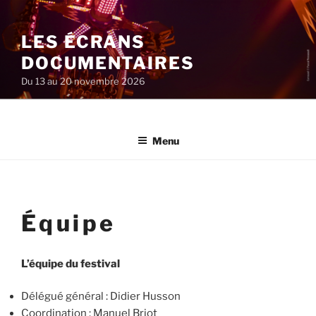
Aller
au
LES ÉCRANS
contenu
principal
DOCUMENTAIRES
Du 13 au 20 novembre 2026
Menu
Équipe
L’équipe du festival
Délégué général : Didier Husson
Coordination : Manuel Briot