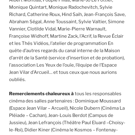
Albert Montias, Poupie Pillas, Marie-Jo Le Pottier,
Monique Quintart, Monique Radochevitch, Sylvie
Richard, Catherine Roux, Hind Saih, Jean-François Save,
Abraham Ségal, Anne Toussaint, Sylvie Valtier, Simone
Vannier, Clotilde Vidal, Marie-Pierre Warnault,
Françoise Widhoff, Martine Zack, l’Acrif, la Revue Éclair
et les Thés Vidéos, l’atelier de programmation En
quête d’autres regards du canal interne de la Maison
d’arrêt de la Santé (service d’insertion et de probation),
l’association Les Yeux de l’ouïe, l’équipe de l’Espace
Jean Vilar d’Arcueil… et tous ceux que nous aurions
oubliés.
Remerciements chaleureux à
tous les responsables
cinéma des salles partenaires : Dominique Moussard
(Espace Jean Vilar – Arcueil), Nicole Dubern (Cinéma La
Pléiade – Cachan), Jean-Louis Berdot (Campus de
Jussieu), Jean Lefrançois (Théâtre Paul Eluard –Choisy-
le-Roi), Didier Kiner (Cinéma le Kosmos – Fontenay-