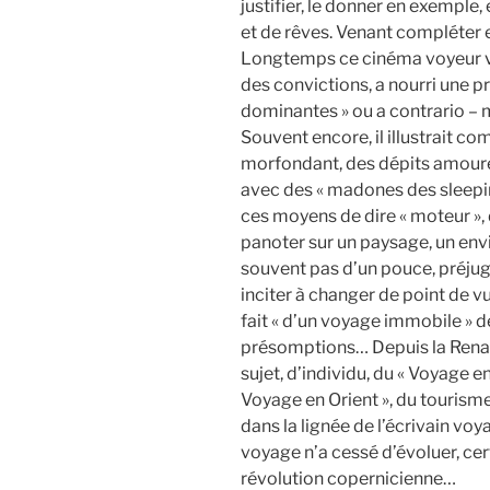
justifier, le donner en exemple, 
et de rêves. Venant compléter 
Longtemps ce cinéma voyeur voy
des convictions, a nourri une 
dominantes » ou a contrario – 
Souvent encore, il illustrait c
morfondant, des dépits amour
avec des « madones des sleeping
ces moyens de dire « moteur », 
panoter sur un paysage, un envi
souvent pas d’un pouce, préjugé
inciter à changer de point de v
fait « d’un voyage immobile » d
présomptions… Depuis la Renai
sujet, d’individu, du « Voyage e
Voyage en Orient », du tourism
dans la lignée de l’écrivain voy
voyage n’a cessé d’évoluer, ce
révolution copernicienne…