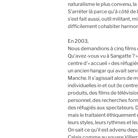
naturalisme le plus convenu, la 
S’arrêter là parce qu’à côté de l
s’est fait aussi, outil militant, 
difficilement cohabiter harmo
En 2003,
Nous demandions à cinq films de
Qu’avez-vous vu à Sangatte ? ».
centre d’« accueil » des réfugiés
un ancien hangar qui avait servi
Manche. Il s’agissait alors de
individuelles in et out (le centr
produits, des films de télévis
personnel, des recherches form
des réfugiés aux spectateurs. 
mais le traitaient éthiquement
leurs styles, leurs rythmes et l
On sait ce qu’il est advenu dep
Calais comme au square Villema