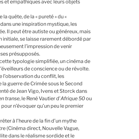
s et empathiques avec leurs objets
e la quête, de la « pureté » du «
dans une inspiration mystique, les
e. Il peut être autiste ou généreux, mais
 initiale, se laisse rarement débordé par
heusement l’impression de venir
 ses présupposés.
c cette typologie simplifiée, un cinéma de
d’éveilleurs de conscience ou de révolte.
 l’observation du conflit, les
la guerre de Crimée sous le Second
nté de Jean Vigo, Ivens et Storck dans
en transe
, le René Vautier d’
Afrique 50
ou
 pour n’évoquer qu’un peu le premier
rrêter à l’heure de la fin d’un mythe
tre (Cinéma direct, Nouvelle Vague,
ite dans le réalisme sordide et le