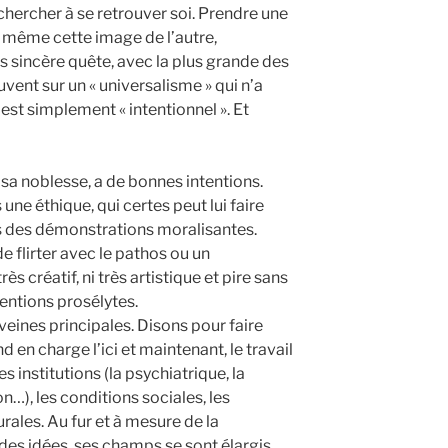
 chercher à se retrouver soi. Prendre une
t même cette image de l’autre,
s sincère quête, avec la plus grande des
vent sur un « universalisme » qui n’a
 est simplement « intentionnel ». Et
sa noblesse, a de bonnes intentions.
une éthique, qui certes peut lui faire
ns des démonstrations moralisantes.
 de flirter avec le pathos ou un
s créatif, ni très artistique et pire sans
entions prosélytes.
eines principales. Disons pour faire
d en charge l’ici et maintenant, le travail
es institutions (la psychiatrique, la
ion…), les conditions sociales, les
rales. Au fur et à mesure de la
es idées, ses champs se sont élargis