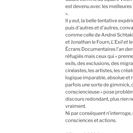
est devenu avec les meilleures 
».
Il y eut, la belle tentative ex
puis d’autres et d’autres, conv
comme celle de Andrei Schtakl
et Jonathan le Fourn,
L’Exil et 
Écrans Documentaires l’an derni
réfugiés mais ceux qui « prenne
exils, des exclusions, des migrat
cinéastes, les artistes, les cré
logique imparable, absolue et n
parfois une sorte de gimmick, 
consciencieuse » pose problème
discours redondant, plus rien ne
vraiment.
Ni par conséquent n’interroge, n’
consciences et actions.