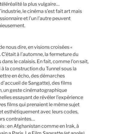
téléréalité la plus vulgaire…
’industrie, le cinéma s’est fait art mais
missionnaire et l’un l’autre peuvent
nieusement.
 nous dire, en visions croisées «
 C’était à l’automne, la fermeture du
 dans le calaisis. En fait, comme l’on sait,
 à la construction du Tunnel sous la
 mettre en écho, des démarches
e d’accueil de Sangatte), des films
ion, un geste cinématographique
elles essayant de révéler l’expérience
Des films qui prenaient le même sujet
 et esthétiquement avec leurs codes,
eurs contraintes…
uis : en Afghanistan comme en Irak, à
in a Paris. Le Film
Sangatte (et après)