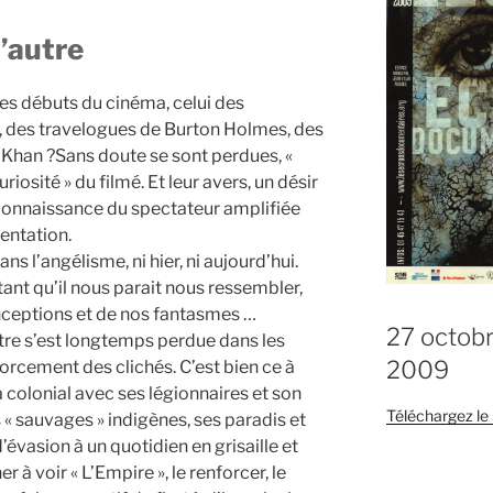
l’autre
les débuts du cinéma, celui des
, des travelogues de Burton Holmes, des
t Khan ?Sans doute se sont perdues, «
uriosité » du filmé. Et leur avers, un désir
connaissance du spectateur amplifiée
sentation.
ns l’angélisme, ni hier, ni aujourd’hui.
tant qu’il nous parait nous ressembler,
nceptions et de nos fantasmes …
27 octob
utre s’est longtemps perdue dans les
2009
forcement des clichés. C’est bien ce à
a colonial avec ses légionnaires et son
Téléchargez l
s « sauvages » indigènes, ses paradis et
’évasion à un quotidien en grisaille et
 à voir « L’Empire », le renforcer, le