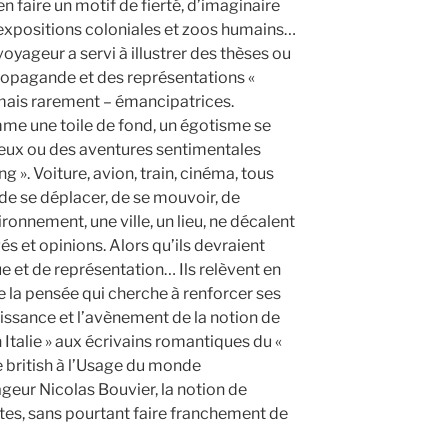
en faire un motif de fierté, d’imaginaire
expositions coloniales et zoos humains…
ageur a servi à illustrer des thèses ou
propagande et des représentations «
mais rarement – émancipatrices.
omme une toile de fond, un égotisme se
eux ou des aventures sentimentales
 ». Voiture, avion, train, cinéma, tous
de se déplacer, de se mouvoir, de
ronnement, une ville, un lieu, ne décalent
s et opinions. Alors qu’ils devraient
ue et de représentation… Ils relèvent en
e la pensée qui cherche à renforcer ses
ssance et l’avènement de la notion de
n Italie » aux écrivains romantiques du «
e british à l’Usage du monde
ageur Nicolas Bouvier, la notion de
rtes, sans pourtant faire franchement de