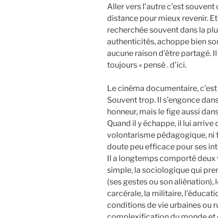
Aller vers l’autre c’est souvent
distance pour mieux revenir. E
recherchée souvent dans la plu
authenticités, achoppe bien sou
aucune raison d’être partagé. Il
toujours « pensé . d’ici.
Le cinéma documentaire, c’est 
Souvent trop. Il s’engonce dans 
honneur, mais le fige aussi da
Quand il y échappe, il lui arrive
volontarisme pédagogique, ni trè
doute peu efficace pour ses int
Il a longtemps comporté deux v
simple, la sociologique qui pren
(ses gestes ou son aliénation), l
carcérale, la militaire, l’éducat
conditions de vie urbaines ou ru
complexification du monde et d