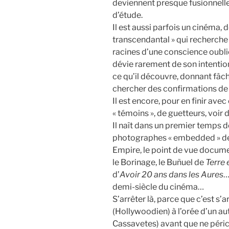
deviennent presque fusionnelle
d’étude.
Il est aussi parfois un cinéma, d
transcendantal » qui recherche 
racines d’une conscience oublié
dévie rarement de son intention
ce qu’il découvre, donnant fâc
chercher des confirmations de
Il est encore, pour en finir ave
« témoins », de guetteurs, voir 
Il naît dans un premier temps de
photographes « embedded » de 
Empire, le point de vue docume
le Borinage, le Buñuel de
Terre 
d’
Avoir 20 ans dans les Aures
…
demi-siècle du cinéma…
S’arrêter là, parce que c’est s’a
(Hollywoodien) à l’orée d’un au
Cassavetes) avant que ne péricl