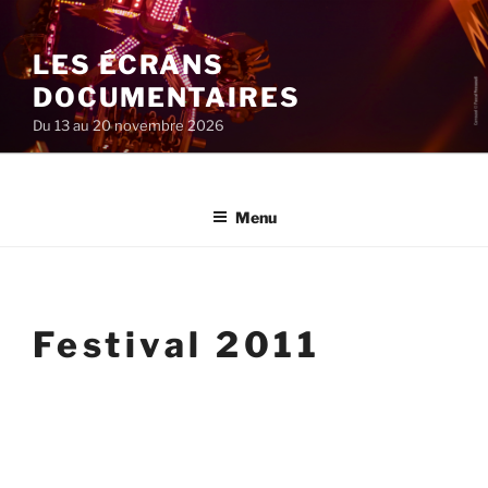
Aller
au
LES ÉCRANS
contenu
principal
DOCUMENTAIRES
Du 13 au 20 novembre 2026
Menu
Festival 2011