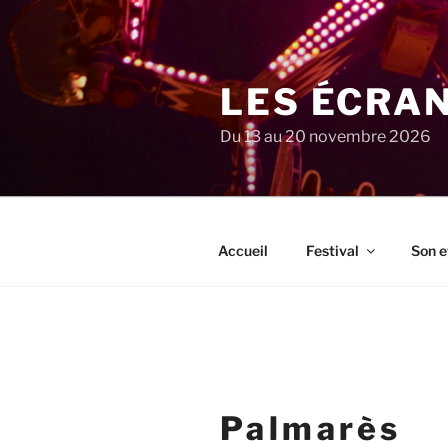
Aller
au
contenu
principal
LES ÉCRA
Du 13 au 20 novembre 2026
Accueil
Festival
Son e
Palmarès