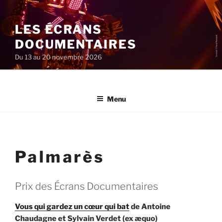
Aller
au
LES ÉCRANS
contenu
principal
DOCUMENTAIRES
Du 13 au 20 novembre 2026
Menu
Palmarès
Prix des Écrans Documentaires
Vous qui gardez un cœur qui bat
de Antoine
Chaudagne et Sylvain Verdet (ex æquo)