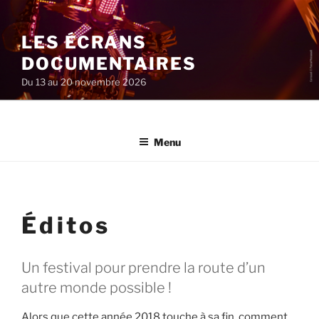
Aller
au
LES ÉCRANS
contenu
principal
DOCUMENTAIRES
Du 13 au 20 novembre 2026
Menu
Éditos
Un festival pour prendre la route d’un
autre monde possible !
Alors que cette année 2018 touche à sa fin, comment