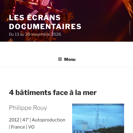
Aller
au
LES ÉCRANS
contenu
principal
DOCUMENTAIRES
Du 13 au 20 novembre 2026
Menu
4 bâtiments face à la mer
Philippe Rouy
2012
47’
Autoproduction
France
VO