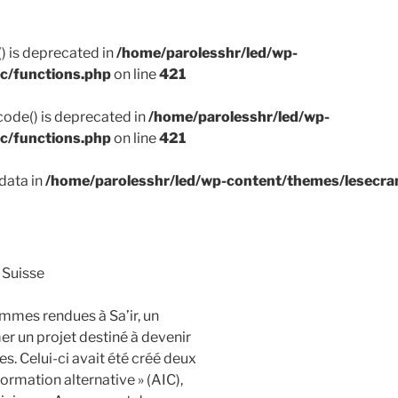
() is deprecated in
/home/parolesshr/led/wp-
c/functions.php
on line
421
code() is deprecated in
/home/parolesshr/led/wp-
c/functions.php
on line
421
data in
/home/parolesshr/led/wp-content/themes/lesecra
Suisse
mmes rendues à Sa’ir, un
mer un projet destiné à devenir
. Celui-ci avait été créé deux
formation alternative » (AIC),