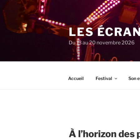
Aller
au
contenu
principal
LES ÉCRA
Du 13 au 20 novembre 2026
Accueil
Festival
Son e
À l’horizon des 