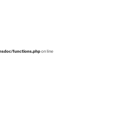
nsdoc/functions.php
on line