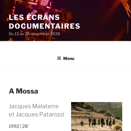
Aller
au
LES ÉCRANS
contenu
principal
DOCUMENTAIRES
Du 13 au 20 novembre 2026
Menu
A Mossa
Jacques Malaterre
et Jacques Patarozzi
1992
28’