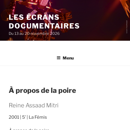
Aller
au
LES ÉCRANS
contenu
principal
DOCUMENTAIRES
Du 13 au 20 novembre 2026
Menu
À propos de la poire
Reine Assaad Mitri
2001
5’
La Fémis