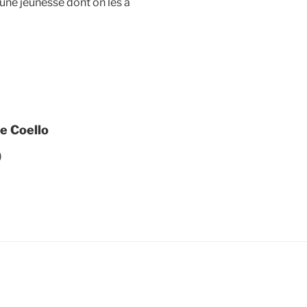
d’une jeunesse dont on les a
e Coello
)