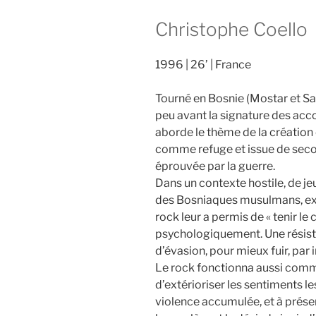
Christophe Coello
1996
26’
France
Tourné en Bosnie (Mostar et S
peu avant la signature des acc
aborde le thème de la création 
comme refuge et issue de seco
éprouvée par la guerre.
Dans un contexte hostile, de je
des Bosniaques musulmans, e
rock leur a permis de « tenir le 
psychologiquement. Une résis
d’évasion, pour mieux fuir, par in
Le rock fonctionna aussi comm
d’extérioriser les sentiments l
violence accumulée, et à prése