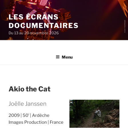
Aller
au
LES ÉCRANS
contenu
principal
DOCUMENTAIRES
Du 13 au 20 novembre 2026
Menu
Akio the Cat
Joëlle Janssen
2009
50’
Ardèche
Images Production
France