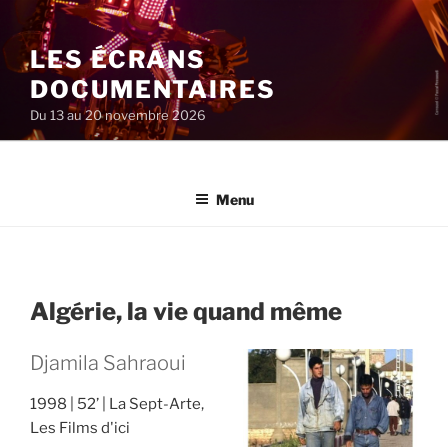
Aller
au
LES ÉCRANS
contenu
principal
DOCUMENTAIRES
Du 13 au 20 novembre 2026
Menu
Algérie, la vie quand même
Djamila Sahraoui
1998
52’
La Sept-Arte,
Les Films d'ici