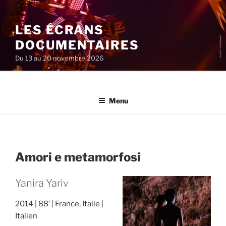
Aller
au
LES ÉCRANS
contenu
principal
DOCUMENTAIRES
Du 13 au 20 novembre 2026
Menu
Amori e metamorfosi
Yanira Yariv
2014
88’
France, Italie
Italien