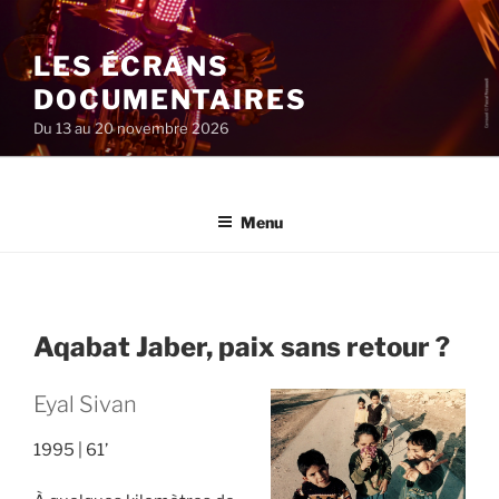
Aller
au
LES ÉCRANS
contenu
principal
DOCUMENTAIRES
Du 13 au 20 novembre 2026
Menu
Aqabat Jaber, paix sans retour ?
Eyal Sivan
1995
61’