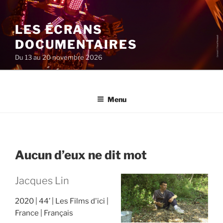
Aller
au
LES ÉCRANS
contenu
principal
DOCUMENTAIRES
Du 13 au 20 novembre 2026
Menu
Aucun d’eux ne dit mot
Jacques Lin
2020
44’
Les Films d'ici
France
Français