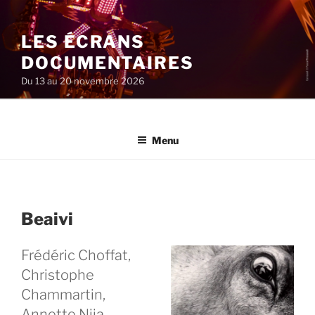
Aller
au
LES ÉCRANS
contenu
principal
DOCUMENTAIRES
Du 13 au 20 novembre 2026
Menu
Beaivi
Frédéric Choffat,
Christophe
Chammartin,
Annette Niia