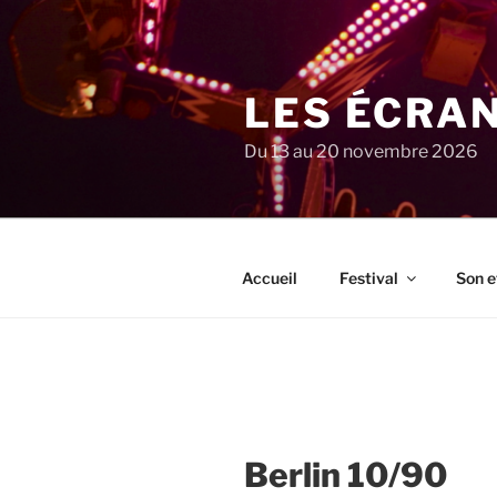
Aller
au
contenu
principal
LES ÉCRA
Du 13 au 20 novembre 2026
Accueil
Festival
Son e
Berlin 10/90