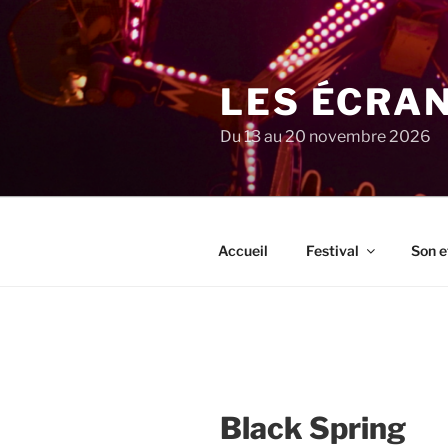
Aller
au
contenu
principal
LES ÉCRA
Du 13 au 20 novembre 2026
Accueil
Festival
Son e
Black Spring