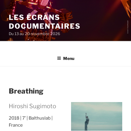
Aller
au
LES ÉCRANS
contenu
principal
DOCUMENTAIRES
Du 13 au 20 novembre 2026
Menu
Breathing
Hiroshi Sugimoto
2018
7’
Balthuslab
France