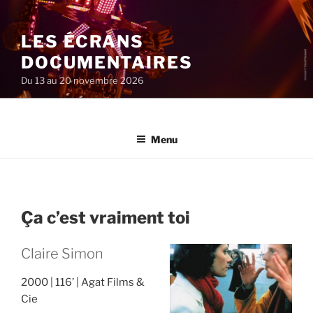
Aller
au
LES ÉCRANS
contenu
principal
DOCUMENTAIRES
Du 13 au 20 novembre 2026
Menu
Ça c’est vraiment toi
Claire Simon
2000
116’
Agat Films &
Cie