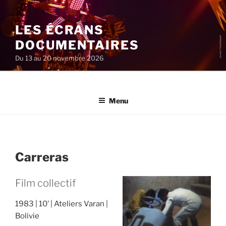
Aller
au
LES ÉCRANS
contenu
principal
DOCUMENTAIRES
Du 13 au 20 novembre 2026
Menu
Carreras
Film collectif
1983
10’
Ateliers Varan
Bolivie