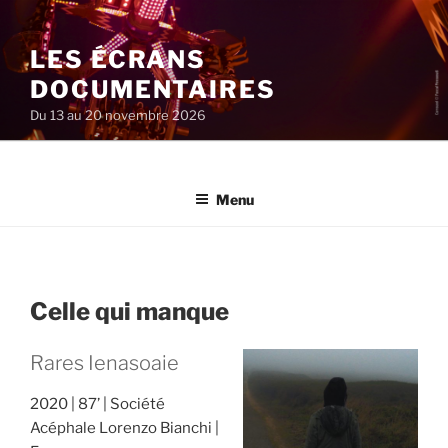
Aller
au
LES ÉCRANS
contenu
principal
DOCUMENTAIRES
Du 13 au 20 novembre 2026
Menu
Celle qui manque
Rares Ienasoaie
2020
87’
Société
Acéphale Lorenzo Bianchi