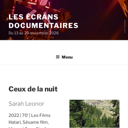
Aller
au
LES ÉCRANS
contenu
principal
DOCUMENTAIRES
Du 13 au 20 novembre 2026
Menu
Ceux de la nuit
Sarah Leonor
2022
70’
Les Films
Hatari, Sésame film,