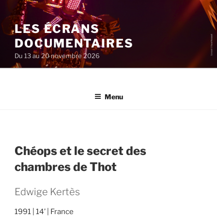
Aller
au
LES ÉCRANS
contenu
principal
DOCUMENTAIRES
Du 13 au 20 novembre 2026
Menu
Chéops et le secret des
chambres de Thot
Edwige Kertès
1991
14’
France