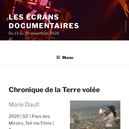
Aller
au
LES ÉCRANS
contenu
principal
DOCUMENTAIRES
Du 13 au 20 novembre 2026
Menu
Chronique de la Terre volée
Marie Dault
2020
92’
Pays des
Miroirs, Tell me Films