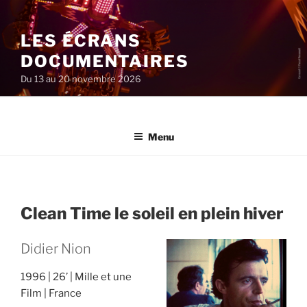
Aller
au
LES ÉCRANS
contenu
principal
DOCUMENTAIRES
Du 13 au 20 novembre 2026
Menu
Clean Time le soleil en plein hiver
Didier Nion
1996
26’
Mille et une
Film
France