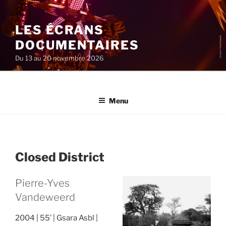
Aller
au
LES ÉCRANS
contenu
principal
DOCUMENTAIRES
Du 13 au 20 novembre 2026
Menu
Closed District
Pierre-Yves
Vandeweerd
2004
55’
Gsara Asbl