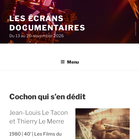
Aller
au
LES ÉCRANS
contenu
principal
DOCUMENTAIRES
Du 13 au 20 novembre 2026
Menu
Cochon qui s’en dédit
Jean-Louis Le Tacon
et Thierry Le Merre
1980
40’
Les Films du