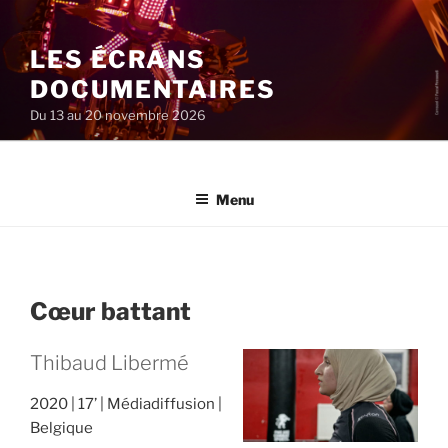
Aller
au
LES ÉCRANS
contenu
principal
DOCUMENTAIRES
Du 13 au 20 novembre 2026
Menu
Cœur battant
Thibaud Libermé
2020
17’
Médiadiffusion
Belgique