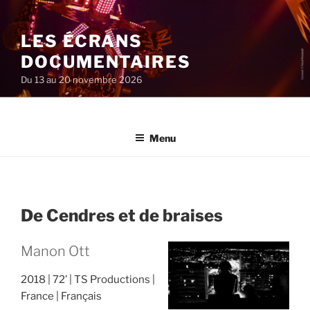
Aller
au
LES ÉCRANS
contenu
principal
DOCUMENTAIRES
Du 13 au 20 novembre 2026
Menu
De Cendres et de braises
Manon Ott
2018
72’
TS Productions
France
Français