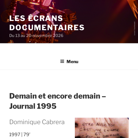
Aller
au
LES ÉCRANS
contenu
principal
DOCUMENTAIRES
Du 13 au 20 novembre 2026
Menu
Demain et encore demain –
Journal 1995
Dominique Cabrera
1997
79’