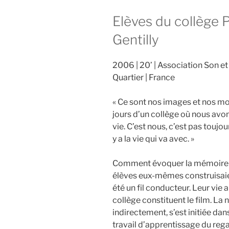
Elèves du collège P
Gentilly
2006
20’
Association Son et
Quartier
France
«
Ce sont nos images et nos mot
jours d’un collège où nous av
vie. C’est nous, c’est pas toujou
y a la vie qui va avec.
»
Comment évoquer la mémoire du
élèves eux-mêmes construisai
été un fil conducteur. Leur vie a
collège constituent le film. La
indirectement, s’est initiée dans
travail d’apprentissage du regar