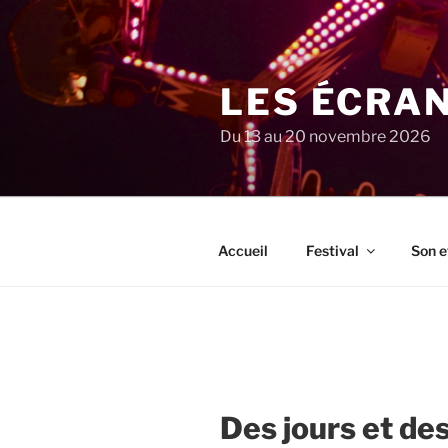
Aller
au
contenu
principal
LES ÉCRA
Du 13 au 20 novembre 2026
Accueil
Festival
Son e
Des jours et de