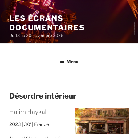
Aller
au
LES ÉCRANS
contenu
principal
DOCUMENTAIRES
Du 13 au 20 novembre 2026
Menu
Désordre intérieur
Halim Haykal
2023
30’
France