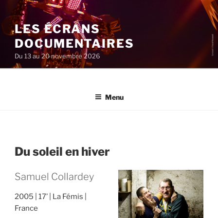
Aller
au
LES ÉCRANS
contenu
principal
DOCUMENTAIRES
Du 13 au 20 novembre 2026
Menu
Du soleil en hiver
Samuel Collardey
2005
17’
La Fémis
France