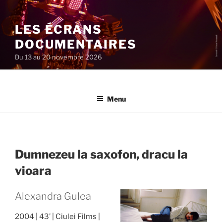
Aller
au
LES ÉCRANS
contenu
principal
DOCUMENTAIRES
Du 13 au 20 novembre 2026
Menu
Dumnezeu la saxofon, dracu la
vioara
Alexandra Gulea
2004
43’
Ciulei Films