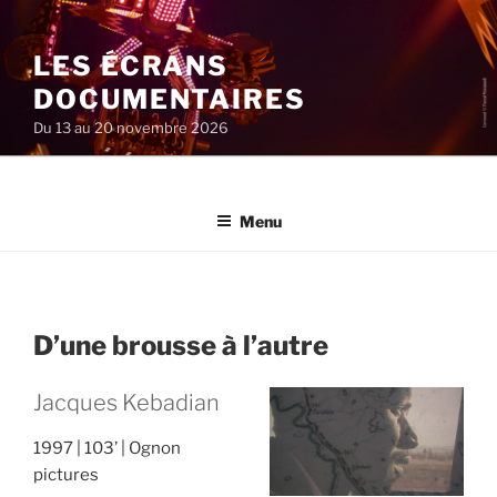
Aller
au
LES ÉCRANS
contenu
principal
DOCUMENTAIRES
Du 13 au 20 novembre 2026
Menu
D’une brousse à l’autre
Jacques Kebadian
1997
103’
Ognon
pictures