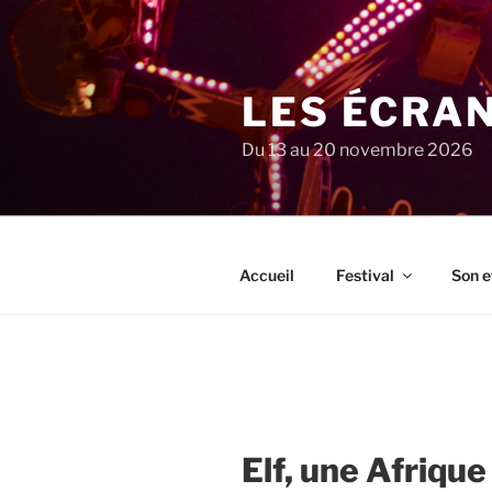
Aller
au
contenu
principal
LES ÉCRA
Du 13 au 20 novembre 2026
Accueil
Festival
Son e
Elf, une Afrique