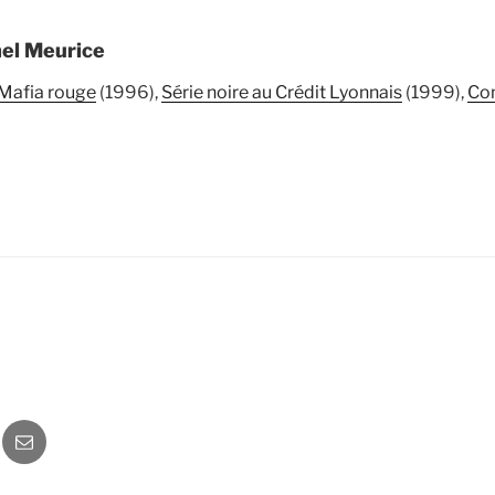
hel Meurice
Mafia rouge
(1996),
Série noire au Crédit Lyonnais
(1999),
Com
o
Newsletter