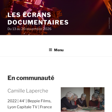
Aller
au
LES ÉCRANS
contenu
principal
DOCUMENTAIRES
Du 13 au 20 novembre 2026
Menu
En communauté
Camille Laperche
2022
44’
Beppie Films,
Lyon Capitale TV
France