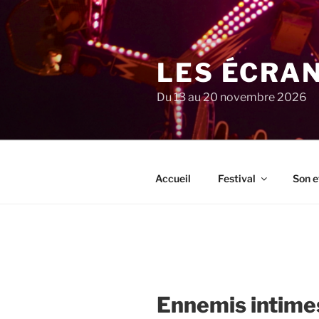
Aller
au
contenu
principal
LES ÉCRA
Du 13 au 20 novembre 2026
Accueil
Festival
Son e
Ennemis intime