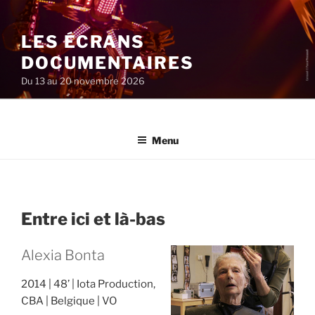
Aller
au
LES ÉCRANS
contenu
principal
DOCUMENTAIRES
Du 13 au 20 novembre 2026
Menu
Entre ici et là-bas
Alexia Bonta
2014
48’
Iota Production,
CBA
Belgique
VO