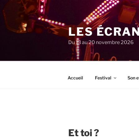
Aller
au
contenu
principal
LES ÉCRA
Du 13 au 20 novembre 2026
Accueil
Festival
Son e
Et toi ?