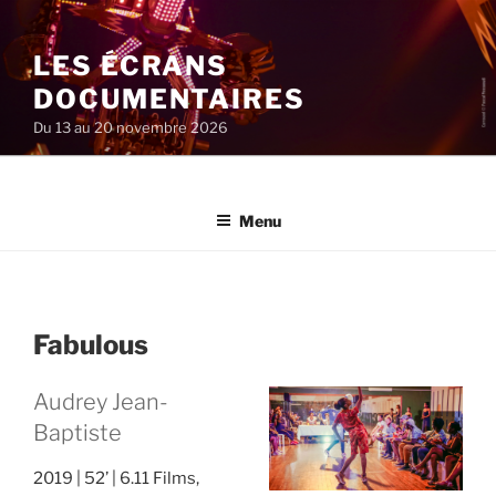
Aller
au
LES ÉCRANS
contenu
principal
DOCUMENTAIRES
Du 13 au 20 novembre 2026
Menu
Fabulous
Audrey Jean-
Baptiste
2019
52’
6.11 Films,