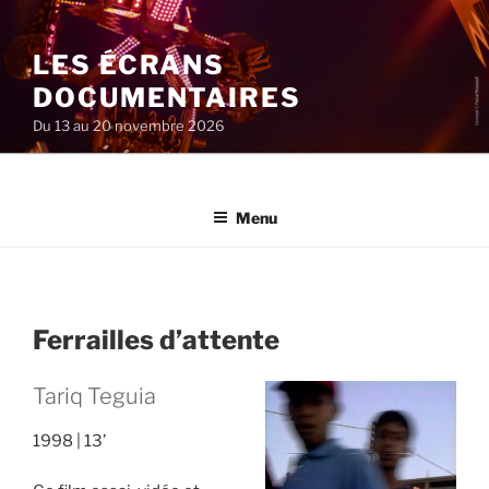
Aller
au
LES ÉCRANS
contenu
principal
DOCUMENTAIRES
Du 13 au 20 novembre 2026
Menu
Ferrailles d’attente
Tariq Teguia
1998
13’