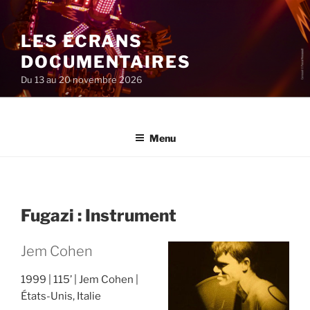
Aller
au
LES ÉCRANS
contenu
principal
DOCUMENTAIRES
Du 13 au 20 novembre 2026
Menu
Fugazi : Instrument
Jem Cohen
1999
115’
Jem Cohen
États-Unis, Italie