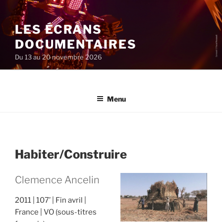
Aller
au
LES ÉCRANS
contenu
principal
DOCUMENTAIRES
Du 13 au 20 novembre 2026
Menu
Habiter/Construire
Clemence Ancelin
2011
107’
Fin avril
France
VO (sous-titres