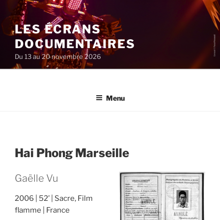
Aller
au
LES ÉCRANS
contenu
principal
DOCUMENTAIRES
Du 13 au 20 novembre 2026
Menu
Hai Phong Marseille
Gaëlle Vu
2006
52’
Sacre, Film
flamme
France