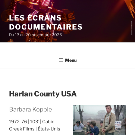
Aller
au
LES ÉCRANS
contenu
principal
DOCUMENTAIRES
Du 13 au 20 novembre 2026
Menu
Harlan County USA
Barbara Kopple
1972-76
103’
Cabin
Creek Films
États-Unis