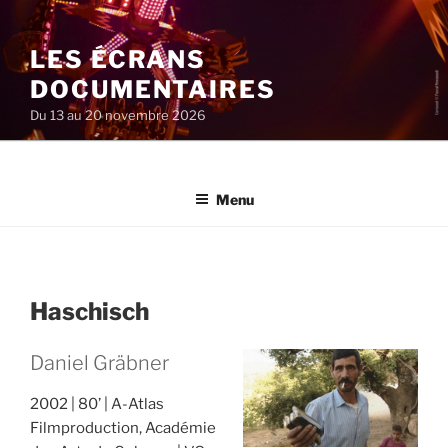
Aller
au
LES ÉCRANS
contenu
principal
DOCUMENTAIRES
Du 13 au 20 novembre 2026
Menu
Haschisch
Daniel Gräbner
2002
80’
A-Atlas
Filmproduction, Académie