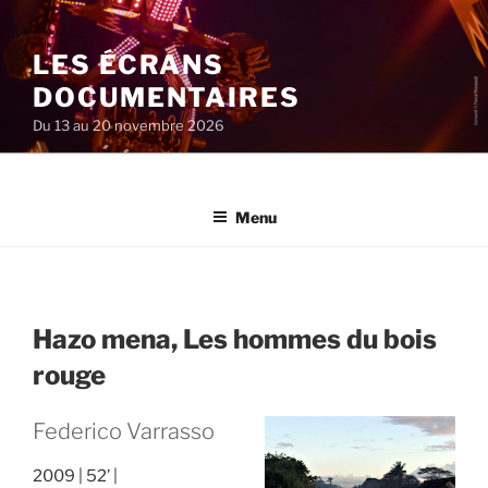
Aller
au
LES ÉCRANS
contenu
principal
DOCUMENTAIRES
Du 13 au 20 novembre 2026
Menu
Hazo mena, Les hommes du bois
rouge
Federico Varrasso
2009
52’